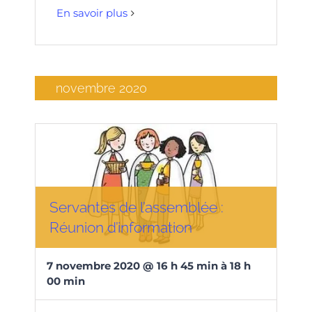
En savoir plus
novembre 2020
Servantes de l’assemblée :
Réunion d’information
7
novembre
2020
@
16
h
45
min
à
18 h
00 min