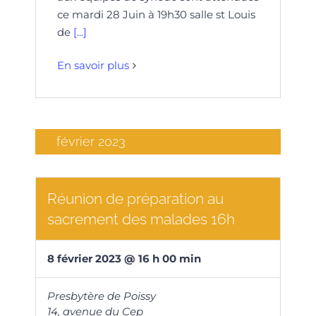
ce mardi 28 Juin à 19h30 salle st Louis
de
[...]
En savoir plus
février 2023
Réunion de préparation au
sacrement des malades 16h
8
février
2023
@
16
h
00
min
Presbytère de Poissy
14, avenue du Cep