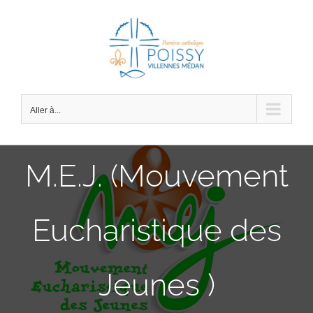
Passer
au
contenu
Aller à...
M.E.J. (Mouvement
Eucharistique des
Jeunes )