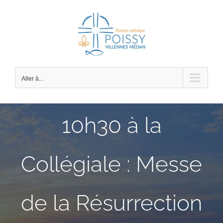
Passer
au
contenu
Aller à...
10h30 à la
Collégiale : Messe
de la Résurrection