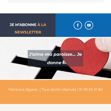
JE M’ABONNE
À LA
NEWSLETTER
J’aime ma paroisse… Je
donne !
Mentions légales
| Tous droits réservés | 01 39 65 01 82