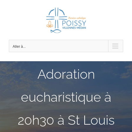
Passer
au
contenu
Aller à...
Adoration
eucharistique à
20h30 à St Louis