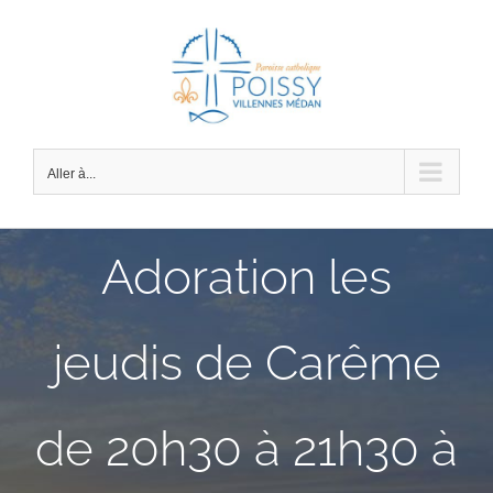
Passer
au
contenu
Aller à...
Adoration les
jeudis de Carême
de 20h30 à 21h30 à