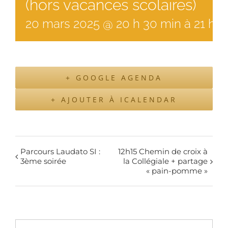
(hors vacances scolaires)
20
mars
2025
@
20
h
30
min
à
21 h 
+ GOOGLE AGENDA
+ AJOUTER À ICALENDAR
Parcours Laudato SI :
12h15 Chemin de croix à
3ème soirée
la Collégiale + partage
« pain-pomme »