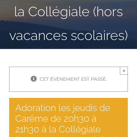
la Collégiale (hors
vacances scolaires)
×
CET ÉVÈNEMENT EST PASSÉ.
Adoration les jeudis de
Carême de 20h30 à
21h30 à la Collégiale