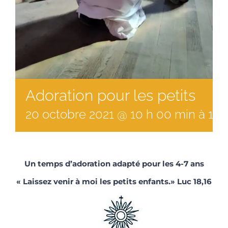
Adoration pour les petits
20
octobre
2021
@
10
h
00
min
à
10 
Un temps d’adoration adapté pour les 4-7 ans
« Laissez venir à moi les petits enfants.» Luc 18,16