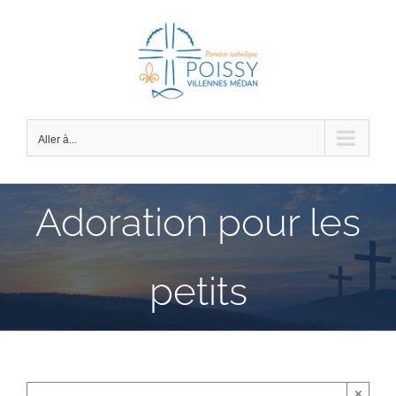
Passer
au
contenu
Aller à...
Adoration pour les
petits
×