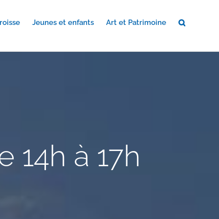
roisse
Jeunes et enfants
Art et Patrimoine
e 14h à 17h