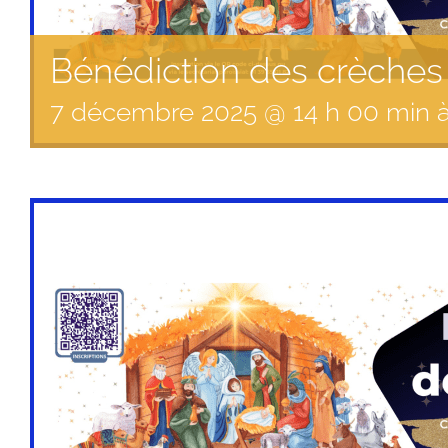
Bénédiction des crèches 
7
décembre
2025
@
14
h
00
min