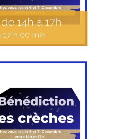
de 14h à 17h
à
17 h 00 min