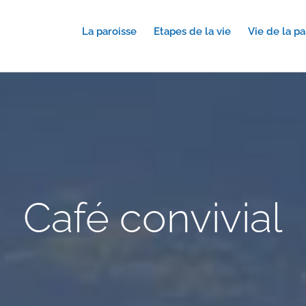
La paroisse
Etapes de la vie
Vie de la pa
Café convivial