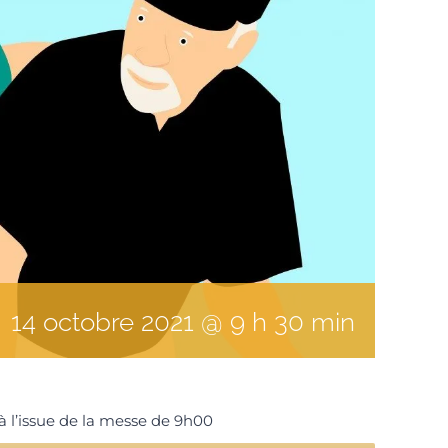
14
octobre
2021
@
9
h
30
min
 à l’issue de la messe de 9h00