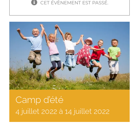
CET ÉVÈNEMENT EST PASSÉ.
Camp d’été
4
juillet
2022
à
14 juillet 2022