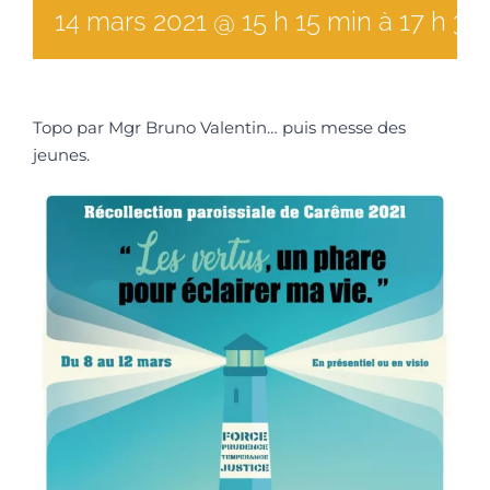
14
mars
2021
@
15
h
15
min
à
17 h 30
Topo par Mgr Bruno Valentin… puis messe des
jeunes.