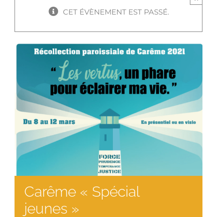
CET ÉVÈNEMENT EST PASSÉ.
Carême « Spécial
jeunes »