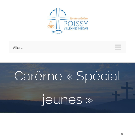
Passer
au
contenu
Aller à...
Carême « Spécial
jeunes »
×