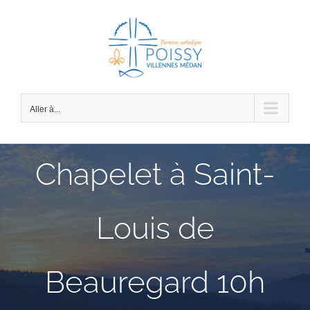
Passer
au
contenu
Aller à...
Chapelet à Saint-
Louis de
Beauregard 10h