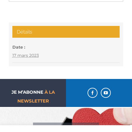
Détails
Date :
17 mars 2023
JE M’ABONNE
À LA
NEWSLETTER
J’aime ma paroisse… Je