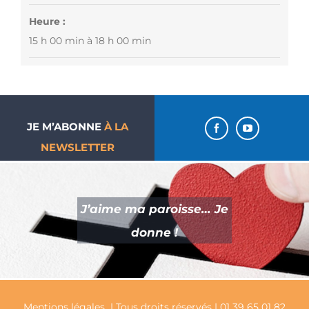
Heure :
15 h 00 min à 18 h 00 min
JE M’ABONNE
À LA
NEWSLETTER
J’aime ma paroisse… Je
donne !
Mentions légales
| Tous droits réservés | 01 39 65 01 82