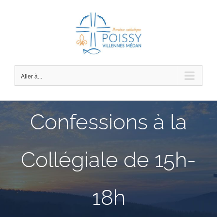
Passer
au
contenu
Aller à...
Confessions à la
Collégiale de 15h-
18h