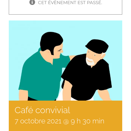
CET ÉVÈNEMENT EST PASSÉ.
Café convivial
7
octobre
2021
@
9
h
30
min