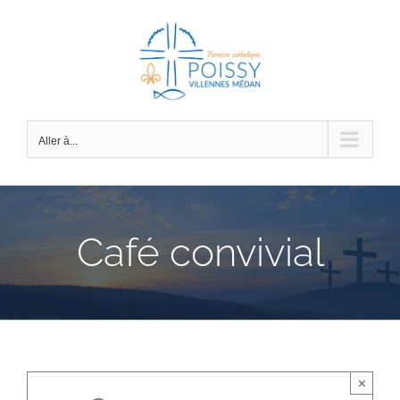
Passer
au
contenu
Aller à...
Café convivial
×