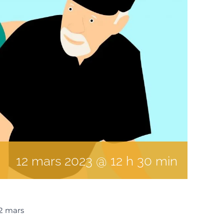
12
mars
2023
@
12
h
30
min
2 mars