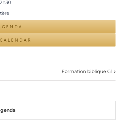
12h30
tère
AGENDA
ICALENDAR
Formation biblique G1
’agenda