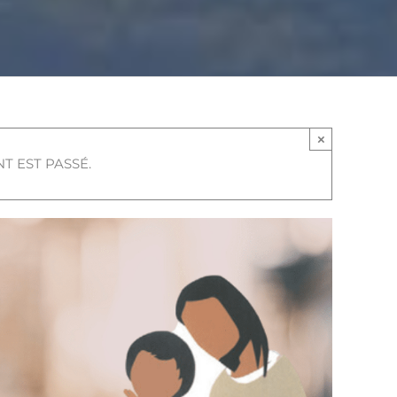
×
T EST PASSÉ.