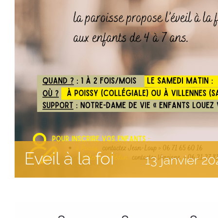
Eveil à la foi
13
janvier
20