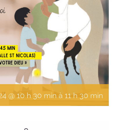
24
@
10
h
30
min
à
11 h 30 min