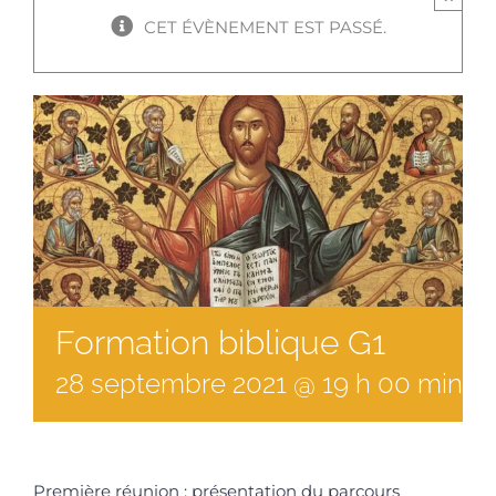
CET ÉVÈNEMENT EST PASSÉ.
Formation biblique G1
28
septembre
2021
@
19
h
00
min
à
Première réunion : présentation du parcours