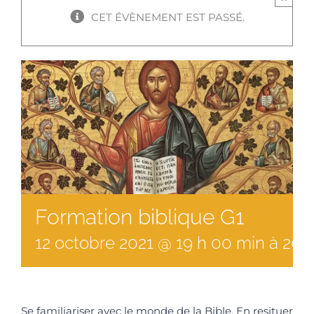
CET ÉVÈNEMENT EST PASSÉ.
Formation biblique G1
12
octobre
2021
@
19
h
00
min
à
20 
Se familiariser avec le monde de la Bible. En resituer