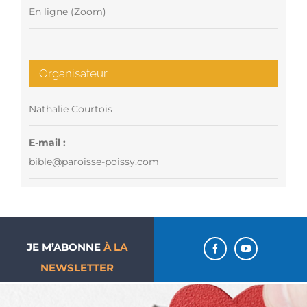
En ligne (Zoom)
Organisateur
Nathalie Courtois
E-mail :
bible@paroisse-poissy.com
JE M’ABONNE
À LA
NEWSLETTER