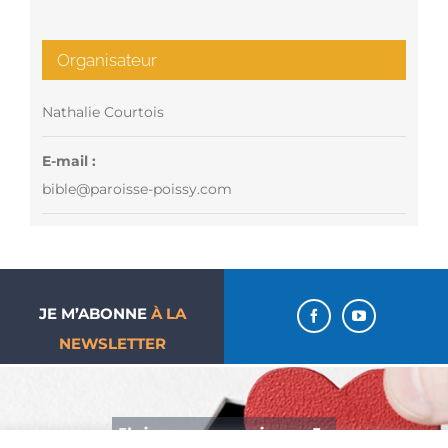
Organisateur
Nathalie Courtois
E-mail :
bible@paroisse-poissy.com
JE M’ABONNE
À LA
NEWSLETTER
J’aime ma paroisse… Je