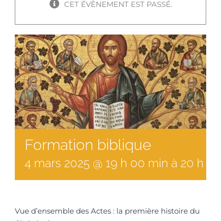
CET ÉVÈNEMENT EST PASSÉ.
Formation biblique
4
mars
2025
@
19
h
00
min
à
20 h 30
Vue d’ensemble des Actes : la première histoire du