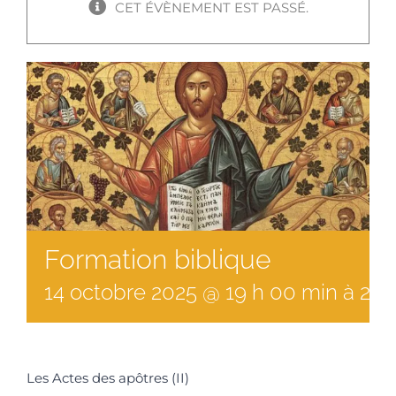
CET ÉVÈNEMENT EST PASSÉ.
Formation biblique
14
octobre
2025
@
19
h
00
min
à
20 
Les Actes des apôtres (II)