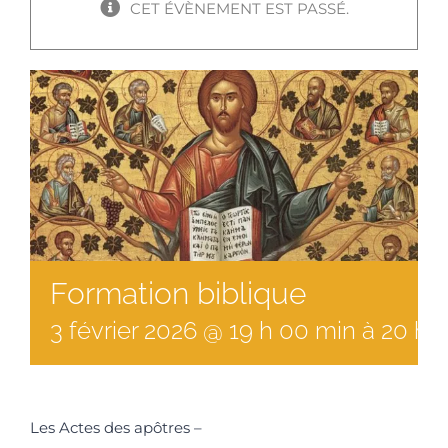
CET ÉVÈNEMENT EST PASSÉ.
Formation biblique
3
février
2026
@
19
h
00
min
à
20 h 
Les Actes des apôtres –