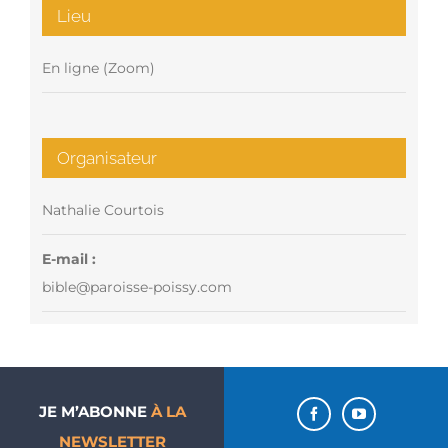
Lieu
En ligne (Zoom)
Organisateur
Nathalie Courtois
E-mail :
bible@paroisse-poissy.com
JE M’ABONNE
À LA
NEWSLETTER