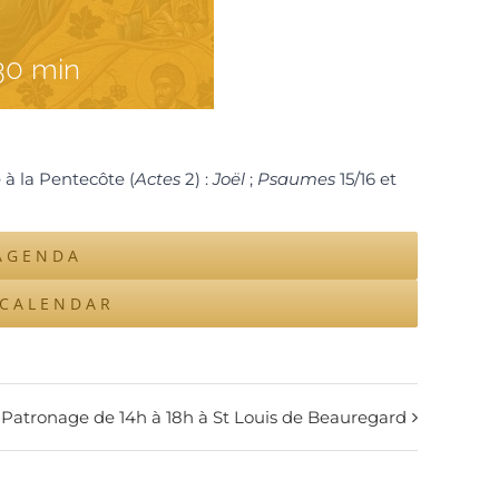
30 min
e à la Pentecôte (
Actes
2) :
Joël
;
Psaumes
15/16 et
AGENDA
ICALENDAR
Patronage de 14h à 18h à St Louis de Beauregard