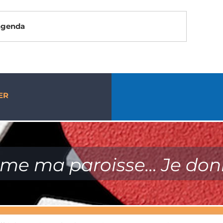
’agenda
ER
ime ma paroisse… Je don