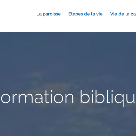
La paroisse
Etapes de la vie
Vie de la pa
ormation bibliq