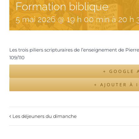
Formation biblique
5
mai
2026
@
19
h
00
min
à
20 h 
Les trois piliers scripturaires de l’enseignement de Pierr
109/110
+ GOOGLE 
+ AJOUTER À 
Les déjeuners du dimanche