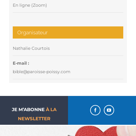
En ligne (Zoom)
Organisateur
Nathalie Courtois
E-mail :
bible@paroisse-poissy.com
JE M’ABONNE
À LA
NEWSLETTER