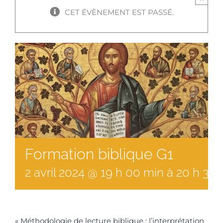
CET ÉVÈNEMENT EST PASSÉ.
Formation biblique G1
2
avril
2024
@
19
h
00
min
à
20 h 30 
« Méthodologie de lecture biblique : l’interprétation