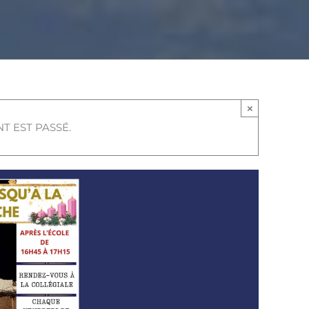
×
T EST PASSÉ.