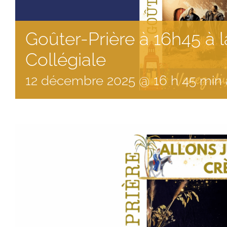
Goûter-Prière à 16h45 à l
Collégiale
12
décembre
2025
@
16
h
45
min