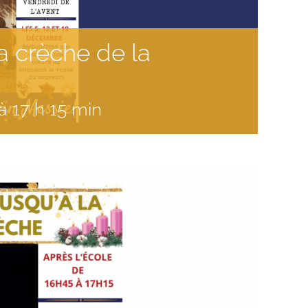
a crèche de la
à
17 h 15 min