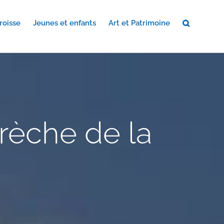
roisse
Jeunes et enfants
Art et Patrimoine
crèche de la