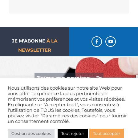
JE M’ABONNE
À LA
NEWSLETTER
J’aime ma paroisse… Je
donne !
Nous utilisons des cookies sur notre site Web pour
vous offrir l'expérience la plus pertinente en
mémorisant vos préférences et vos visites répétées.
En cliquant sur "Accepter tout", vous consentez à
l'utilisation de TOUS les cookies. Toutefois, vous
pouvez visiter "Paramètres des cookies" pour fournir
un consentement contrôlé.
Mentions légales
| Tous droits réservés | 01 39 65 01 82
Gestion des cookies
Tout rejeter
Tout accepter