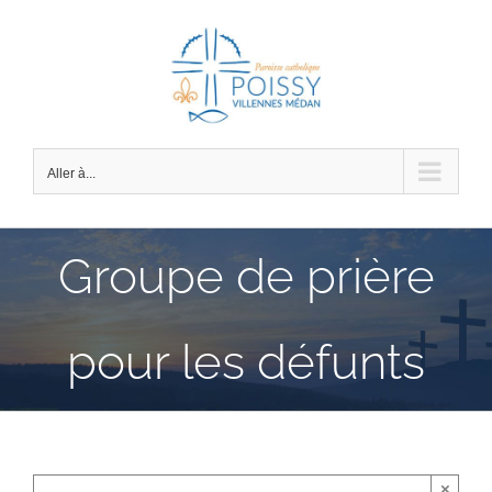
Passer
au
contenu
Aller à...
Groupe de prière
pour les défunts
×