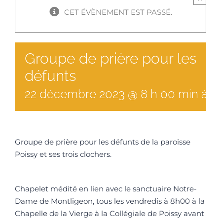
CET ÉVÈNEMENT EST PASSÉ.
Groupe de prière pour les
défunts
22
décembre
2023
@
8
h
00
min
à
1
Groupe de prière pour les défunts de la paroisse
Poissy et ses trois clochers.
Chapelet médité en lien avec le sanctuaire Notre-
Dame de Montligeon, tous les vendredis à 8h00 à la
Chapelle de la Vierge à la Collégiale de Poissy avant