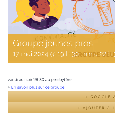
Groupe jeunes pros
17
mai
2024
@
19
h
30
min
à
22 h
vendredi soir 19h30 au presbytère
>
En savoir plus sur ce groupe
+ GOOGLE 
+ AJOUTER À 