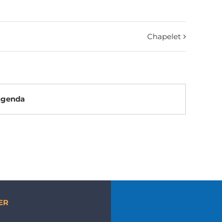
Chapelet
’agenda
ER