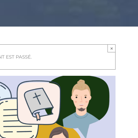
×
T EST PASSÉ.