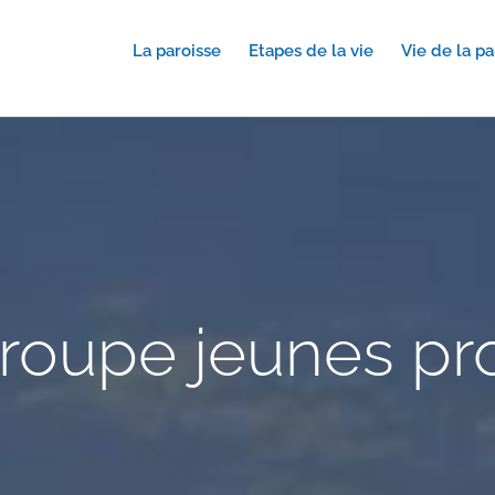
La paroisse
Etapes de la vie
Vie de la pa
roupe jeunes pr