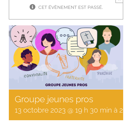
CET ÉVÈNEMENT EST PASSÉ.
Groupe jeunes pros
13
octobre
2023
@
19
h
30
min
à
22 