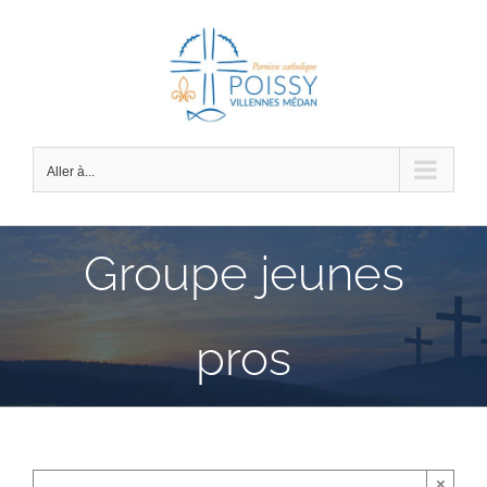
Passer
au
contenu
Aller à...
Groupe jeunes
pros
×