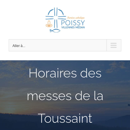
Passer
au
contenu
Aller à...
Horaires des
messes de la
Toussaint