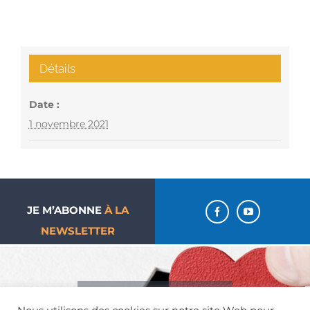
Détails
Date :
1 novembre 2021
JE M’ABONNE
À LA
NEWSLETTER
J’aime ma paroisse… Je