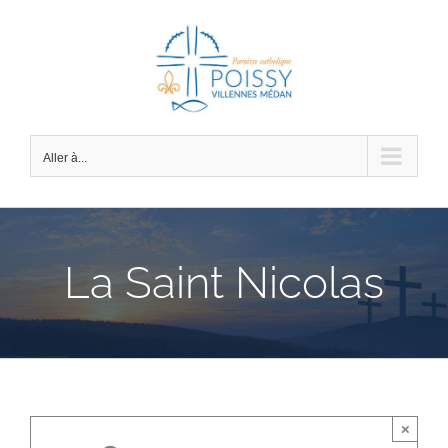
Passer
au
contenu
Aller à...
La Saint Nicolas
×