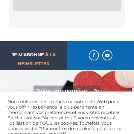
JE M’ABONNE
À LA
NEWSLETTER
J’aime ma paroisse… Je
donne !
Nous utilisons des cookies sur notre site Web pour
vous offrir l'expérience la plus pertinente en
mémorisant vos préférences et vos visites répétées.
En cliquant sur "Accepter tout", vous consentez à
l'utilisation de TOUS les cookies. Toutefois, vous
pouvez visiter "Paramètres des cookies" pour fournir
Mentions légales
| Tous droits réservés | 01 39 65 01 82