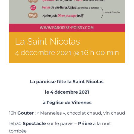
La Saint Nicolas
4
décembre
2021
@
16
h
00
min
La paroisse fête la Saint Nicolas
le 4 décembre 2021
à l’église de Vilennes
16h
Gouter
: « Manneles », chocolat chaud, vin chaud
16h30
Spectacle
sur le parvis –
Prière
à la nuit
tombée