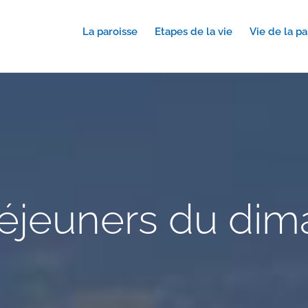
La paroisse
Etapes de la vie
Vie de la pa
éjeuners du di