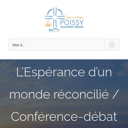
Passer
au
contenu
Aller à...
L’Espérance d’un
monde réconcilié /
Conférence-débat