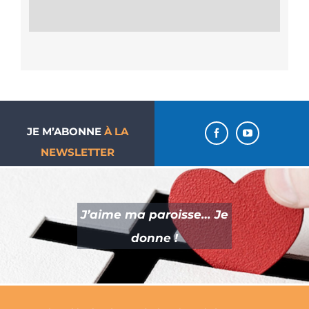
JE M’ABONNE
À LA
NEWSLETTER
J’aime ma paroisse… Je
donne !