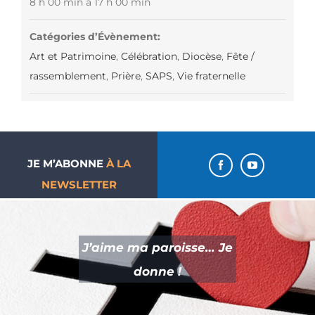
8 h 00 min à 17 h 00 min
Catégories d’Évènement:
Art et Patrimoine
,
Célébration
,
Diocèse
,
Fête /
rassemblement
,
Prière
,
SAPS
,
Vie fraternelle
JE M’ABONNE
À LA
NEWSLETTER
J’aime ma paroisse… Je
donne !