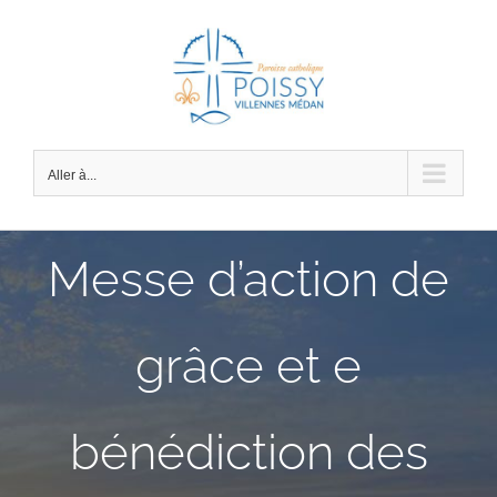
Passer
au
contenu
Aller à...
Messe d’action de
grâce et e
bénédiction des