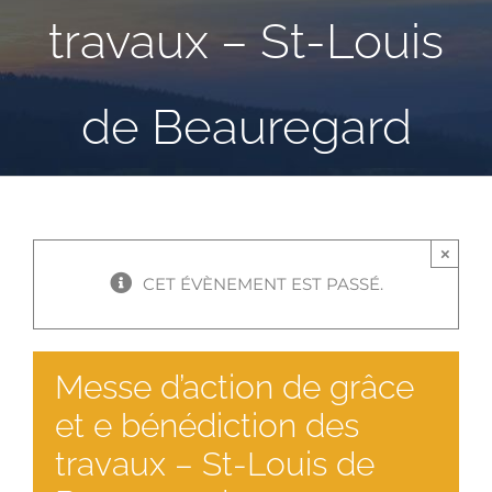
travaux – St-Louis
de Beauregard
×
CET ÉVÈNEMENT EST PASSÉ.
Messe d’action de grâce
et e bénédiction des
travaux – St-Louis de