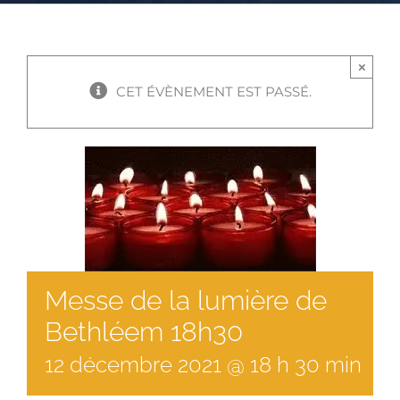
×
CET ÉVÈNEMENT EST PASSÉ.
Messe de la lumière de
Bethléem 18h30
12
décembre
2021
@
18
h
30
min