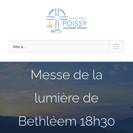
Passer
au
contenu
Aller à...
Messe de la
lumière de
Bethléem 18h30