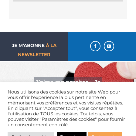
JE M’ABONNE
À LA
NEWSLETTER
J’aime ma paroisse… Je
donne !
Nous utilisons des cookies sur notre site Web pour
vous offrir l'expérience la plus pertinente en
mémorisant vos préférences et vos visites répétées.
En cliquant sur "Accepter tout", vous consentez à
l'utilisation de TOUS les cookies. Toutefois, vous
pouvez visiter "Paramètres des cookies" pour fournir
un consentement contrôlé.
Mentions légales
| Tous droits réservés | 01 39 65 01 82