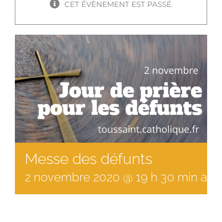
CET ÉVÈNEMENT EST PASSÉ.
Messe des défunts
2
novembre
2020
@
19
h
30
min
à
20