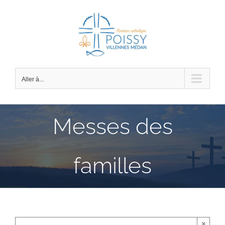
Passer
au
contenu
Aller à...
Messes des
familles
×