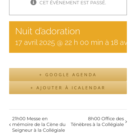
CET ÉVÈNEMENT EST PASSÉ.
Nuit d’adoration
17
avril
2025
@
22
h
00
min
à
18 avri
+ GOOGLE AGENDA
+ AJOUTER À ICALENDAR
21h00 Messe en
8h00 Office des
mémoire de la Cène du
Ténèbres à la Collégiale
Seigneur à la Collégiale