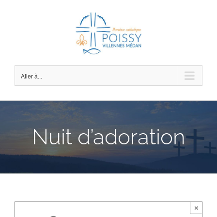
Passer
au
contenu
Aller à...
Nuit d’adoration
×