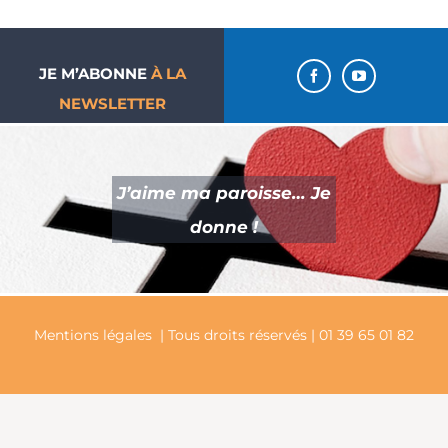
JE M’ABONNE
À LA
NEWSLETTER
J’aime ma paroisse… Je
donne !
Mentions légales
| Tous droits réservés | 01 39 65 01 82