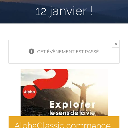
12 janvier !
×
CET ÉVÈNEMENT EST PASSÉ.
AlphaClassic commence