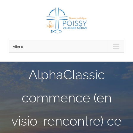
Passer
au
contenu
Aller à...
AlphaClassic
commence (en
visio-rencontre) ce