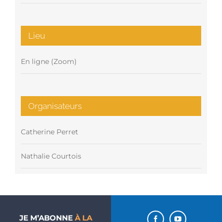
Lieu
En ligne (Zoom)
Organisateurs
Catherine Perret
Nathalie Courtois
JE M’ABONNE
À LA