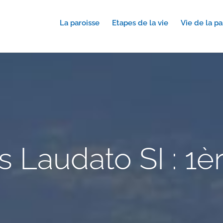
La paroisse
Etapes de la vie
Vie de la pa
 Laudato SI : 1è