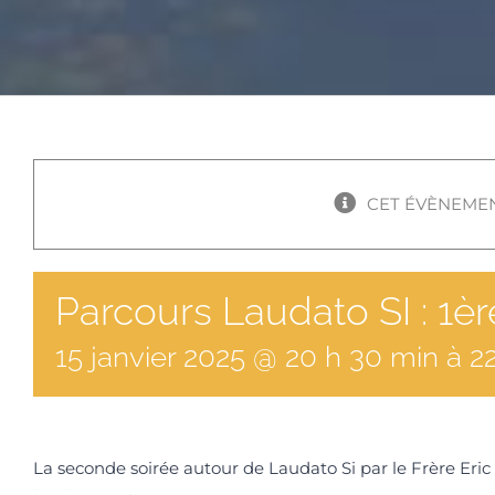
CET ÉVÈNEMEN
Parcours Laudato SI : 1èr
15
janvier
2025
@
20
h
30
min
à
2
La seconde soirée autour de Laudato Si par le Frère Eric 