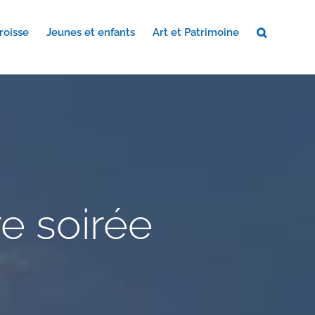
roisse
Jeunes et enfants
Art et Patrimoine
re soirée