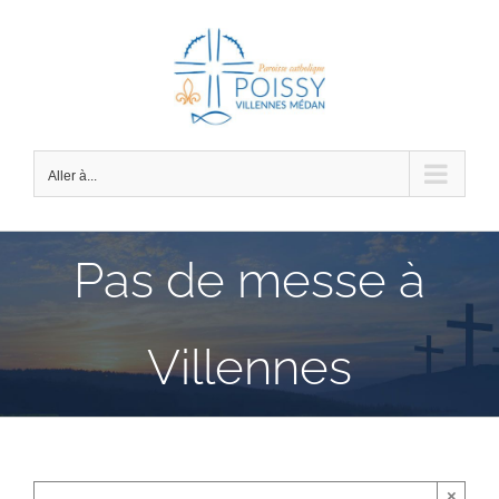
Passer
au
contenu
Aller à...
Pas de messe à
Villennes
×