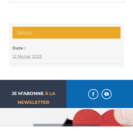
Détails
Date :
12 février 2023
JE M’ABONNE
À LA
NEWSLETTER
J’aime ma paroisse… Je