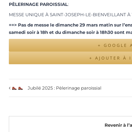
PÈLERINAGE PAROISSIAL
:
MESSE UNIQUE À SAINT-JOSEPH-LE-BIENVEILLANT À
==> Pas de messe le dimanche 29 mars matin sur l’ens
samedi soir à 18h et du dimanche soir à 18h30 sont
ma
+ GOOGLE 
+ AJOUTER À 
Jubilé 2025 : Pèlerinage paroissial
Revenir à l