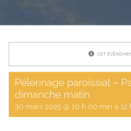
CET ÉVÈNEMEN
Pélerinage paroissial – 
dimanche matin
30
mars
2025
@
10
h
00
min
à
12