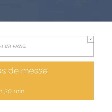
×
T EST PASSÉ.
Pas de messe
 h 30 min