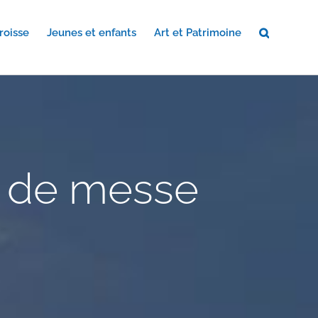
roisse
Jeunes et enfants
Art et Patrimoine
s de messe