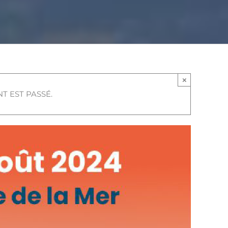
×
T EST PASSÉ.