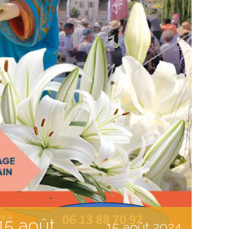
15 août
15
août
2024