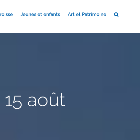
roisse
Jeunes et enfants
Art et Patrimoine
 15 août