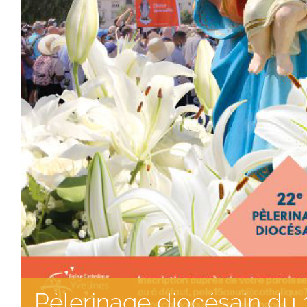
Pèlerinage diocésain du 