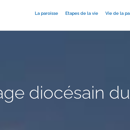
La paroisse
Etapes de la vie
Vie de la pa
age diocésain du