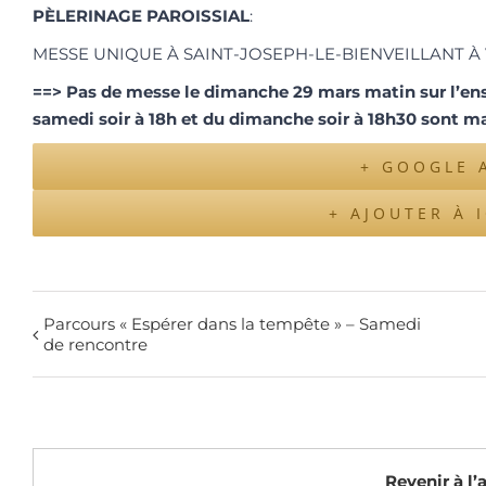
PÈLERINAGE PAROISSIAL
:
MESSE UNIQUE À SAINT-JOSEPH-LE-BIENVEILLANT À
==> Pas de messe le dimanche 29 mars matin
sur l’e
samedi soir à 18h et du dimanche soir à 18h30 sont m
+ GOOGLE 
+ AJOUTER À 
Parcours « Espérer dans la tempête » – Samedi
de rencontre
Revenir à l