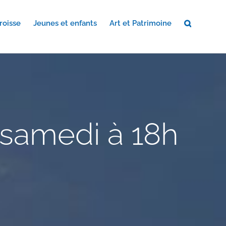
roisse
Jeunes et enfants
Art et Patrimoine
 samedi à 18h