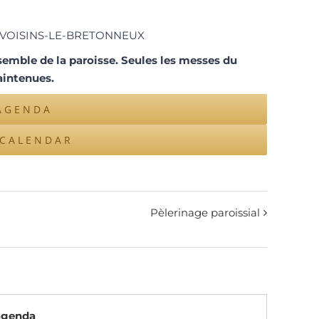
 VOISINS-LE-BRETONNEUX
nsemble de la paroisse. Seules les messes du
aintenues.
AGENDA
ICALENDAR
Pèlerinage paroissial
’agenda