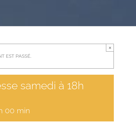
×
T EST PASSÉ.
messe samedi à 18h
h 00 min