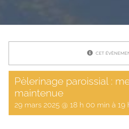
CET ÉVÈNEMEN
Pèlerinage paroissial : 
maintenue
29
mars
2025
@
18
h
00
min
à
19 