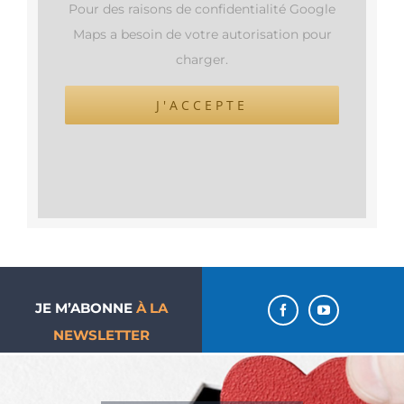
Pour des raisons de confidentialité Google
Maps a besoin de votre autorisation pour
charger.
J'ACCEPTE
JE M’ABONNE
À LA
NEWSLETTER