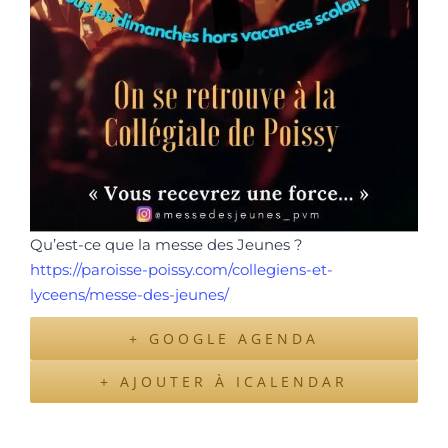
Qu’est-ce que la messe des Jeunes ?
https://paroisse-poissy.com/collegiens-et-
lyceens/messe-des-jeunes/
+ GOOGLE AGENDA
+ AJOUTER À ICALENDAR