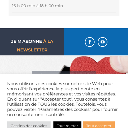
16 h 00 min à 18 h 00 min
JE M’ABONNE
À LA
NEWSLETTER
J’aime ma paroisse… Je
Nous utilisons des cookies sur notre site Web pour
donne !
vous offrir l'expérience la plus pertinente en
mémorisant vos préférences et vos visites répétées.
En cliquant sur "Accepter tout", vous consentez à
l'utilisation de TOUS les cookies. Toutefois, vous
pouvez visiter "Paramètres des cookies" pour fournir
un consentement contrôlé.
Mentions légales
| Tous droits réservés | 01 39 65 01 82
Gestion des cookies
Tout rejeter
Tout accepter