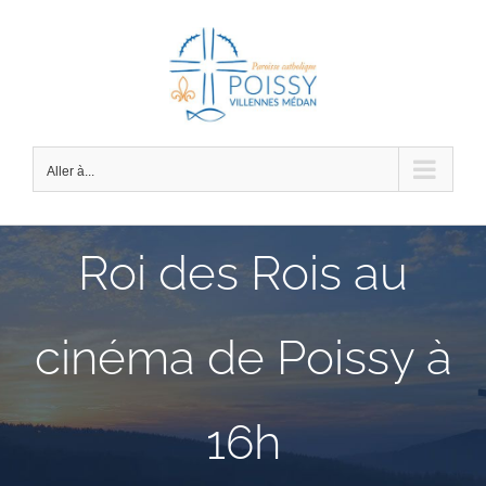
Passer
au
contenu
Aller à...
Roi des Rois au
cinéma de Poissy à
16h