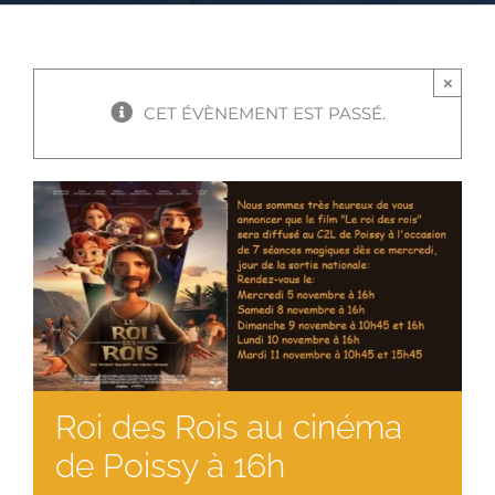
×
CET ÉVÈNEMENT EST PASSÉ.
Roi des Rois au cinéma
de Poissy à 16h