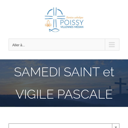
Passer
au
contenu
Aller à...
SAMEDI SAINT et
VIGILE PASCALE
×