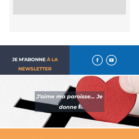
JE M’ABONNE
À LA
NEWSLETTER
J’aime ma paroisse… Je
donne !