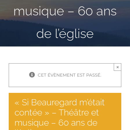
musique – 60 ans
de l’église
×
CET ÉVÈNEMENT EST PASSÉ.
« Si Beauregard m’était
contée » – Théâtre et
musique – 60 ans de