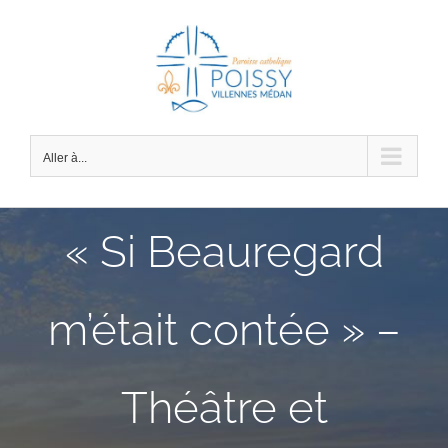
Passer
au
contenu
Aller à...
« Si Beauregard
m’était contée » –
Théâtre et