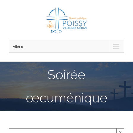
Passer
au
contenu
Aller à...
Soirée
œcuménique
×