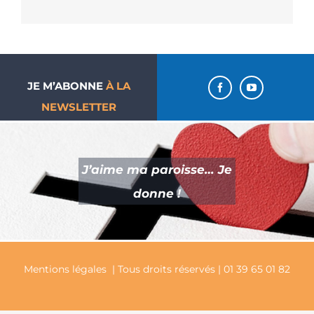
JE M’ABONNE
À LA
NEWSLETTER
J’aime ma paroisse… Je
donne !
Mentions légales
| Tous droits réservés | 01 39 65 01 82