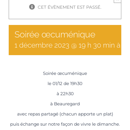
CET ÉVÈNEMENT EST PASSÉ.
Soirée œcuménique
1
décembre
2023
@
19
h
30
min
à
22
Soirée œcuménique
le 01/12 de 19h30
à 22h30
à Beauregard
avec repas partagé (chacun apporte un plat)
puis échange sur notre façon de vivre le dimanche.